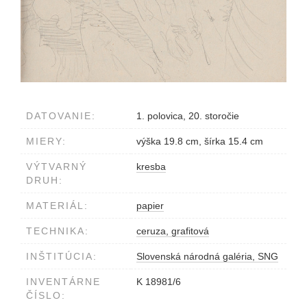
DATOVANIE:
1. polovica, 20. storočie
MIERY:
výška 19.8 cm, šírka 15.4 cm
VÝTVARNÝ
kresba
DRUH:
MATERIÁL:
papier
TECHNIKA:
ceruza, grafitová
INŠTITÚCIA:
Slovenská národná galéria, SNG
INVENTÁRNE
K 18981/6
ČÍSLO: