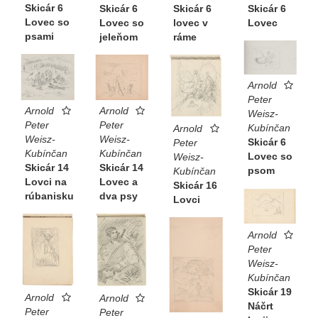
Skicár 6
Skicár 6
Skicár 6
Skicár 6
Lovec so
Lovec
Lovec so
lovec v
psami
jeleňom
ráme
Arnold
Peter
Arnold
Arnold
Weisz-
Peter
Peter
Kubínčan
Arnold
Weisz-
Weisz-
Skicár 6
Peter
Kubínčan
Kubínčan
Lovec so
Weisz-
Skicár 14
Skicár 14
psom
Kubínčan
Lovci na
Lovec a
Skicár 16
rúbanisku
dva psy
Lovci
Arnold
Peter
Weisz-
Kubínčan
Skicár 19
Arnold
Arnold
Náčrt
Peter
Peter