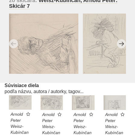
zo skicára:
Weisz-Kubínčan, Arnold Peter:
Skicár 7
Súvisiace diela
podľa názvu, autora / autorky, tagov...
Arnold
Arnold
Arnold
Arnold
Peter
Peter
Peter
Peter
Weisz-
Weisz-
Weisz-
Weisz-
Kubínčan
Kubínčan
Kubínčan
Kubínčan