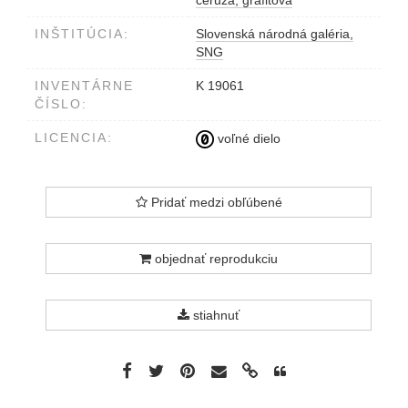
ceruza, grafitová
INŠTITÚCIA:
Slovenská národná galéria,
SNG
INVENTÁRNE
K 19061
ČÍSLO:
LICENCIA:
voľné dielo
Pridať medzi obľúbené
objednať reprodukciu
stiahnuť