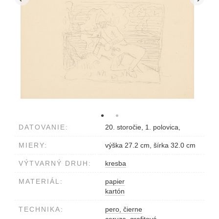
DATOVANIE:
20. storočie, 1. polovica,
MIERY:
výška 27.2 cm, šírka 32.0 cm
VÝTVARNÝ DRUH:
kresba
MATERIÁL:
papier
kartón
TECHNIKA:
pero, čierne