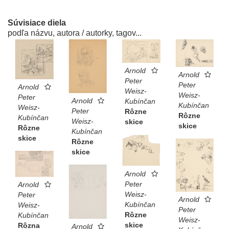
Súvisiace diela
podľa názvu, autora / autorky, tagov...
Arnold
Arnold
Peter
Peter
Arnold
Weisz-
Weisz-
Peter
Arnold
Kubínčan
Kubínčan
Weisz-
Peter
Rôzne
Rôzne
Kubínčan
Weisz-
skice
skice
Rôzne
Kubínčan
skice
Rôzne
skice
Arnold
Peter
Arnold
Weisz-
Peter
Arnold
Kubínčan
Weisz-
Peter
Rôzne
Kubínčan
Weisz-
skice
Rôzna
Arnold