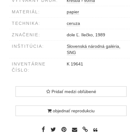
VÝTVARNÝ DRUH:
kresba
›
voľná
MATERIÁL:
papier
TECHNIKA:
ceruza
ZNAČENIE:
dole Ľ. Ilečko, 1989
INŠTITÚCIA:
Slovenská národná galéria,
SNG
INVENTÁRNE
K 19641
ČÍSLO:
Pridať medzi obľúbené
objednať reprodukciu