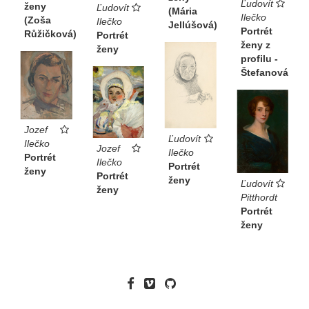
Ľudovít
ženy
Ľudovít
(Mária
Ilečko
(Zoša
Ilečko
Jellúšová)
Portrét
Růžičková)
Portrét
ženy z
ženy
profilu -
Štefanová
Jozef
Ľudovít
Ilečko
Jozef
Ilečko
Portrét
Ilečko
Portrét
ženy
Portrét
ženy
Ľudovít
ženy
Pitthordt
Portrét
ženy