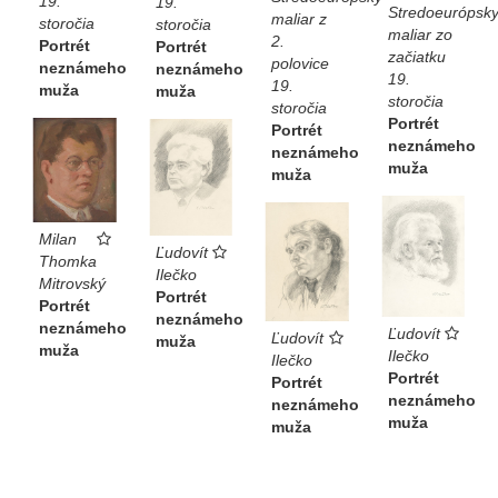
19.
19.
Stredoeurópsk
maliar z
storočia
storočia
maliar zo
2.
Portrét
Portrét
začiatku
polovice
neznámeho
neznámeho
19.
19.
muža
muža
storočia
storočia
Portrét
Portrét
neznámeho
neznámeho
muža
muža
Milan
Ľudovít
Thomka
Ilečko
Mitrovský
Portrét
Portrét
neznámeho
neznámeho
Ľudovít
Ľudovít
muža
muža
Ilečko
Ilečko
Portrét
Portrét
neznámeho
neznámeho
muža
muža