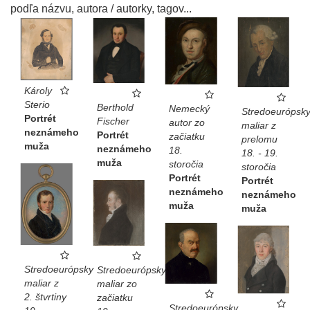
podľa názvu, autora / autorky, tagov...
Károly
Sterio
Berthold
Nemecký
Stredoeurópsk
Portrét
Fischer
autor zo
maliar z
neznámeho
Portrét
začiatku
prelomu
muža
neznámeho
18.
18. - 19.
muža
storočia
storočia
Portrét
Portrét
neznámeho
neznámeho
muža
muža
Stredoeurópsky
Stredoeurópsky
maliar z
maliar zo
2. štvrtiny
začiatku
Stredoeurópsky