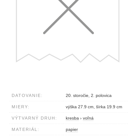
DATOVANIE:
20. storočie, 2. polovica
MIERY:
výška 27.9 cm, šírka 19.9 cm
VÝTVARNÝ DRUH:
kresba
›
voľná
MATERIÁL:
papier