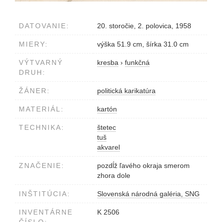
DATOVANIE:
20. storočie, 2. polovica, 1958
MIERY:
výška 51.9 cm, šírka 31.0 cm
VÝTVARNÝ
kresba
›
funkčná
DRUH:
ŽÁNER:
politická karikatúra
MATERIÁL:
kartón
TECHNIKA:
štetec
tuš
akvarel
ZNAČENIE:
pozdĺž ľavého okraja smerom
zhora dole
INŠTITÚCIA:
Slovenská národná galéria, SNG
INVENTÁRNE
K 2506