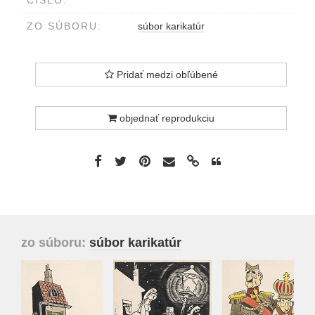
ČÍSLO:
ZO SÚBORU:
súbor karikatúr
Pridať medzi obľúbené
objednať reprodukciu
zo súboru:
súbor karikatúr