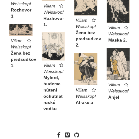
Weisskopf
Viliam
Rozhovor
Weisskopf
3.
Rozhovor
Viliam
1.
Weisskopf
Viliam
Žena bez
Weisskopf
predsudkov
Maska 2.
Viliam
2.
Weisskopf
Žena bez
predsudkov
Viliam
1.
Weisskopf
Mylord,
budeme
Viliam
Viliam
nútení
Weisskopf
Weisskopf
ochutnať
Anjel
Atrakcia
ruskú
vodku