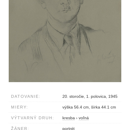
DATOVANIE:
20. storočie, 1. polovica, 1945
MIERY:
výška 56.4 cm, šírka 44.1 cm
VÝTVARNÝ DRUH:
kresba
›
voľná
ŽÁNER:
portrét