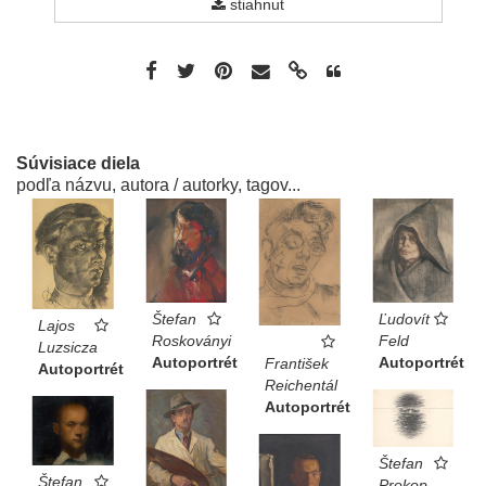
stiahnuť
Súvisiace diela
podľa názvu, autora / autorky, tagov...
Ľudovít
Štefan
Lajos
Feld
Roskoványi
Luzsicza
Autoportrét
Autoportrét
František
Autoportrét
Reichentál
Autoportrét
Štefan
Štefan
Prokop