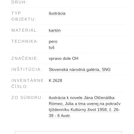
DRUH:
TYP
ilustrácia
OBJEKTU:
MATERIÁL:
kartón
TECHNIKA:
pero
tuš
ZNAČENIE:
vpravo dole OH
INŠTITÚCIA:
Slovenská národná galéria, SNG
INVENTÁRNE
K 2628
ČÍSLO:
ZO SÚBORU:
ilustrácia k novele Jána Otčenáška
Rómeo, Júlia a tma uverej.na pokračv
týždenníku Kultúrny život 1958, č. 26-
38 - 6 ilustr.