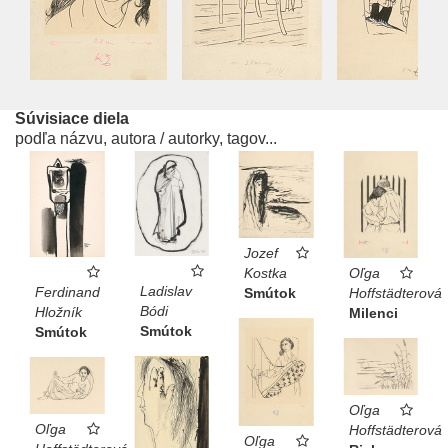
Súvisiace diela
podľa názvu, autora / autorky, tagov...
Jozef
Kostka
Oľga
Ladislav
Ferdinand
Smútok
Hoffstädterová
Bódi
Hložník
Milenci
Smútok
Smútok
Oľga
Oľga
Hoffstädterová
Oľga