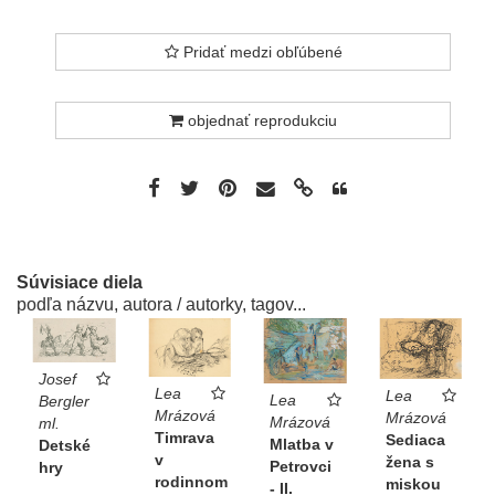
Pridať medzi obľúbené
objednať reprodukciu
Súvisiace diela
podľa názvu, autora / autorky, tagov...
Josef
Lea
Lea
Lea
Bergler
Mrázová
Mrázová
Mrázová
ml.
Timrava
Sediaca
Mlatba v
Detské
v
žena s
Petrovci
hry
rodinnom
miskou
- II.