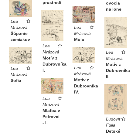
prostredí
ovocia
na lone
Lea
Mrázová
Lea
Šúpanie
Mrázová
zemiakov
Mólo
Lea
Mrázová
Lea
Motív z
Mrázová
Dubrovníka
Motív z
Lea
Lea
I.
Dubrovníka
Mrázová
Mrázová
II.
Motív z
Sofia
Dubrovníka
IV.
Lea
Mrázová
Mlatba v
Petrovci
Ľudovít
- I.
Fulla
Detské