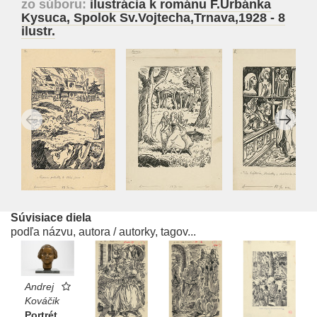
zo súboru:
ilustrácia k románu F.Urbánka
Kysuca, Spolok Sv.Vojtecha,Trnava,1928 - 8
ilustr.
Súvisiace diela
podľa názvu, autora / autorky, tagov...
Andrej
Kováčik
Portrét