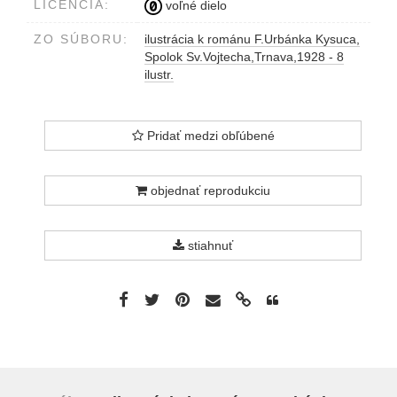
LICENCIA:
voľné dielo
ZO SÚBORU:
ilustrácia k románu F.Urbánka Kysuca,
Spolok Sv.Vojtecha,Trnava,1928 - 8
ilustr.
Pridať medzi obľúbené
objednať reprodukciu
stiahnuť