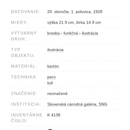
DATOVANIE:
20. storočie, 1. polovica, 1928
MIERY:
výška 21.9 cm, šírka 14.9 cm
VÝTVARNÝ
kresba
›
funkčná
›
ilustrácia
DRUH:
TYP
ilustrácia
OBJEKTU:
MATERIÁL:
kartón
TECHNIKA:
pero
tuš
ZNAČENIE:
neznačené
INŠTITÚCIA:
Slovenská národná galéria, SNG
INVENTÁRNE
K 4138
ČÍSLO: