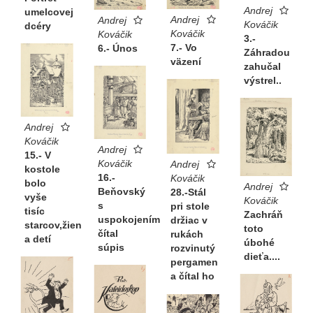
Andrej
umelcovej
Andrej
Andrej
Kováčik
dcéry
Kováčik
Kováčik
3.-
7.- Vo
6.- Únos
Záhradou
väzení
zahučal
výstrel..
Andrej
Kováčik
Andrej
15.- V
Kováčik
Andrej
kostole
16.-
Kováčik
bolo
Andrej
Beňovský
28.-Stál
vyše
Kováčik
s
pri stole
tisíc
Zachráň
uspokojením
držiac v
starcov,žien
toto
čítal
rukách
a detí
úbohé
súpis
rozvinutý
dieťa....
pergamen
a čítal ho