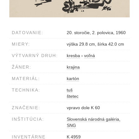
DATOVANIE:
20. storočie, 2. polovica, 1960
MIERY:
výška 29.8 cm, šírka 42.0 cm
VÝTVARNÝ DRUH:
kresba
›
voľná
ŽÁNER:
krajina
MATERIÁL:
kartón
TECHNIKA:
tuš
štetec
ZNAČENIE:
vpravo dole K 60
INŠTITÚCIA:
Slovenská národná galéria,
SNG
INVENTÁRNE
K 4959