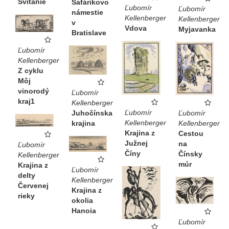
Svitanie
Šafárikovo
Ľubomír
Ľubomír
námestie
Kellenberger
Kellenberger
v
Vdova
Myjavanka
Bratislave
Ľubomír
Kellenberger
Z cyklu
Môj
vinorodý
Ľubomír
kraj1
Kellenberger
Ľubomír
Ľubomír
Juhočínska
Kellenberger
Kellenberger
krajina
Krajina z
Cestou
Južnej
na
Ľubomír
Číny
Čínsky
Kellenberger
múr
Krajina z
Ľubomír
delty
Kellenberger
Červenej
Krajina z
rieky
okolia
Hanoia
Ľubomír