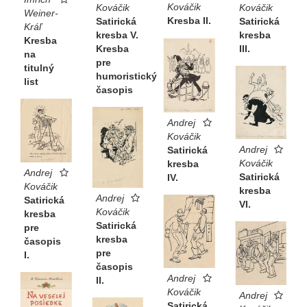
Kováčik
Kováčik
Kováčik
Weiner-
Kresba II.
Satirická
Satirická
Kráľ
kresba V.
kresba
Kresba
Kresba
III.
na
pre
titulný
humoristický
list
časopis
Andrej
Kováčik
Andrej
Satirická
Kováčik
kresba
Andrej
Satirická
IV.
Kováčik
kresba
Andrej
Satirická
VI.
Kováčik
kresba
Satirická
pre
kresba
časopis
pre
I.
časopis
Andrej
II.
Kováčik
Andrej
Satirická