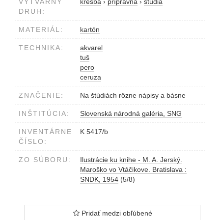
VÝTVARNÝ
kresba
›
prípravná
›
štúdia
DRUH:
MATERIÁL:
kartón
TECHNIKA:
akvarel
tuš
pero
ceruza
ZNAČENIE:
Na štúdiách rôzne nápisy a básne
INŠTITÚCIA:
Slovenská národná galéria, SNG
INVENTÁRNE
K 5417/b
ČÍSLO:
ZO SÚBORU:
Ilustrácie ku knihe - M. A. Jerský.
Maroško vo Vtáčikove. Bratislava :
SNDK, 1954
(5/8)
Pridať medzi obľúbené