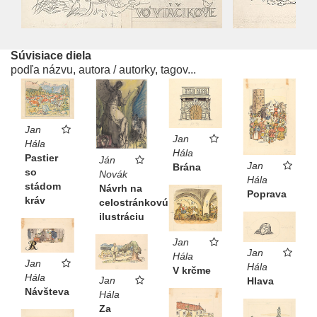
Súvisiace diela
podľa názvu, autora / autorky, tagov...
Jan
Jan
Hála
Hála
Pastier
Ján
Jan
Brána
so
Novák
Hála
stádom
Návrh na
Poprava
kráv
celostránkovú
ilustráciu
Jan
Jan
Hála
Jan
Hála
V krčme
Hála
Jan
Hlava
Návšteva
Hála
Za