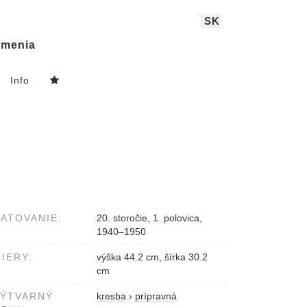
SK
menia
Info
ATOVANIE:
20. storočie, 1. polovica,
1940–1950
IERY:
výška 44.2 cm, šírka 30.2
cm
VÝTVARNÝ
kresba
›
prípravná