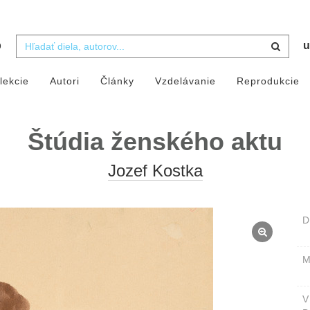
b
u
lekcie
Autori
Články
Vzdelávanie
Reprodukcie
Štúdia ženského aktu
Jozef Kostka
D
M