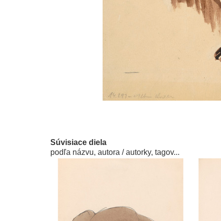
Súvisiace diela
podľa názvu, autora / autorky, tagov...