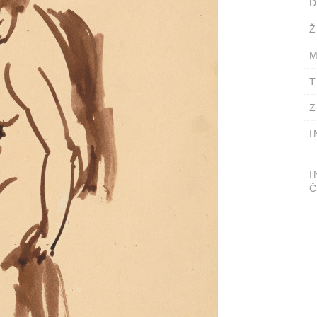
D
Ž
M
T
Z
I
I
Č