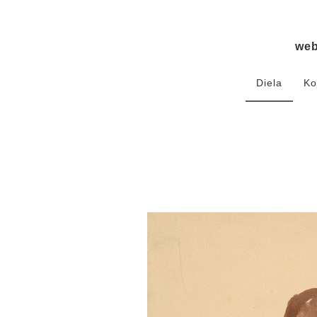
we
Diela
Ko