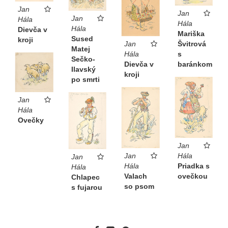
Jan
Jan
Jan
Hála
Hála
Hála
Dievča v
Mariška
Sused
kroji
Švitrová
Jan
Matej
s
Hála
Sečko-
baránkom
Dievča v
Ilavský
kroji
po smrti
Jan
Hála
Ovečky
Jan
Jan
Hála
Jan
Hála
Priadka s
Hála
Valach
ovečkou
Chlapec
so psom
s fujarou