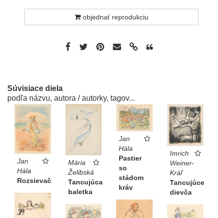
objednať reprodukciu
Súvisiace diela
podľa názvu, autora / autorky, tagov...
Jan
Hála
Imrich
Pastier
Jan
Mária
Weiner-
so
Hála
Želibská
Kráľ
stádom
Rozsievač
Tancujúca
Tancujúce
kráv
baletka
dievča