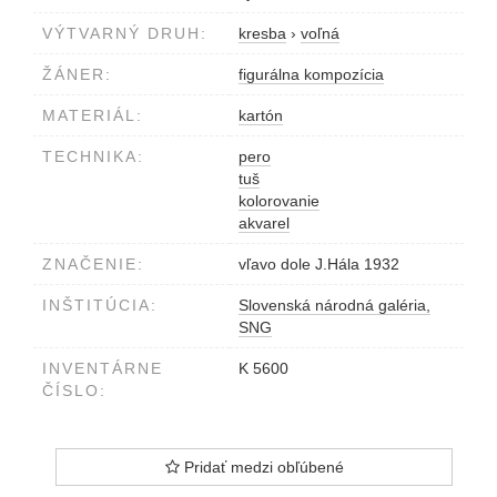
VÝTVARNÝ DRUH:
kresba
›
voľná
ŽÁNER:
figurálna kompozícia
MATERIÁL:
kartón
TECHNIKA:
pero
tuš
kolorovanie
akvarel
ZNAČENIE:
vľavo dole J.Hála 1932
INŠTITÚCIA:
Slovenská národná galéria,
SNG
INVENTÁRNE
K 5600
ČÍSLO:
Pridať medzi obľúbené