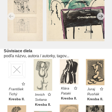
Súvisiace diela
podľa názvu, autora / autorky, tagov...
Klára
František
Juraj
Pataki
Tichý
Rusňák
Imrich
Kresba II.
Kresba II.
Kresba II.
Svitana
Kresba II.