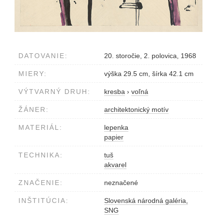
DATOVANIE:
20. storočie, 2. polovica, 1968
MIERY:
výška 29.5 cm, šírka 42.1 cm
VÝTVARNÝ DRUH:
kresba
›
voľná
ŽÁNER:
architektonický motív
MATERIÁL:
lepenka
papier
TECHNIKA:
tuš
akvarel
ZNAČENIE:
neznačené
INŠTITÚCIA:
Slovenská národná galéria,
SNG