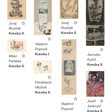
Juraj
Juraj
Rusňák
Rusňák
Kresba II.
Kresba II.
Vladimír
Popovič
Kresba I.
Jaroslav
Milan
Kočiš
Paštéka
Kresba II.
Kresba II.
Ferdinand
Hložník
Kresba II.
Jozef
Vladimír
Jankovič
Popovič
Kresba II.