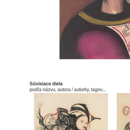
Súvisiace diela
podľa názvu, autora / autorky, tagov...