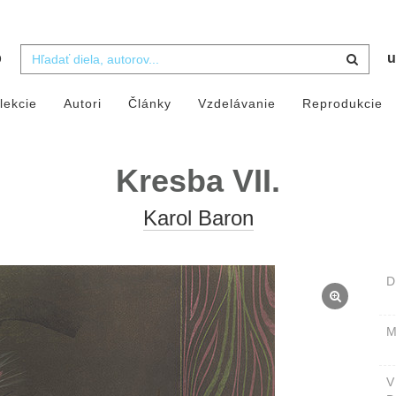
b
u
lekcie
Autori
Články
Vzdelávanie
Reprodukcie
Kresba VII.
Karol Baron
D
M