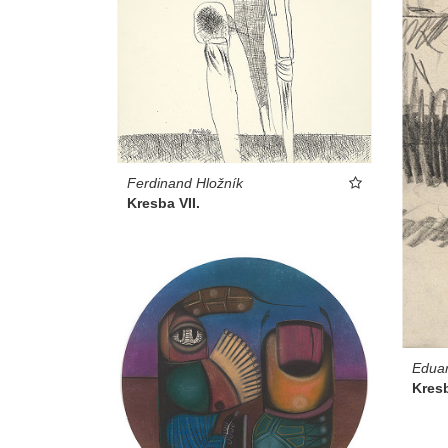
Ferdinand Hložník
Kresba VII.
Eduar
Kresb