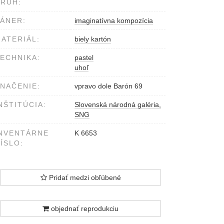
RUH:
ÁNER:
imaginatívna kompozícia
ATERIÁL:
biely kartón
ECHNIKA:
pastel
uhoľ
NAČENIE:
vpravo dole Barón 69
NŠTITÚCIA:
Slovenská národná galéria,
SNG
NVENTÁRNE
K 6653
ÍSLO:
Pridať medzi obľúbené
objednať reprodukciu