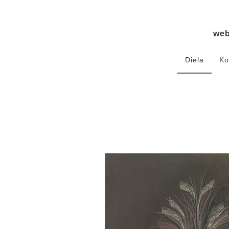
we
Diela
Ko