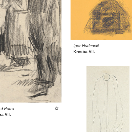
Igor Hudcovič
Kresba VII.
d Putra
a VII.