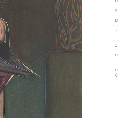
D
Ž
M
T
Z
I
I
Č