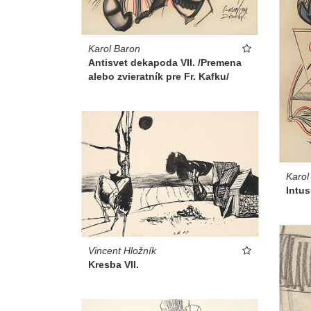
Karol Baron
Antisvet dekapoda VII. /Premena
alebo zvieratník pre Fr. Kafku/
Karol
Intus
Vincent Hložník
Kresba VII.