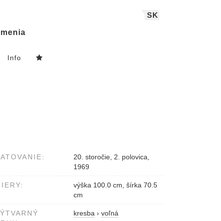
SK
menia
Info
ATOVANIE:
20. storočie, 2. polovica,
1969
IERY:
výška 100.0 cm, šírka 70.5
cm
VÝTVARNÝ
kresba
›
voľná