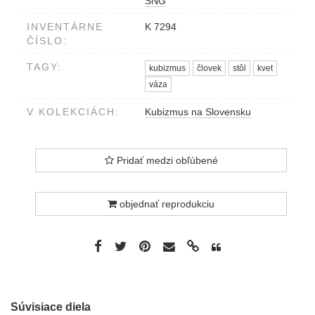
SNG
INVENTÁRNE
K 7294
ČÍSLO:
TAGY:
kubizmus
človek
stôl
kvet
váza
V KOLEKCIÁCH:
Kubizmus na Slovensku
Pridať medzi obľúbené
objednať reprodukciu
Súvisiace diela