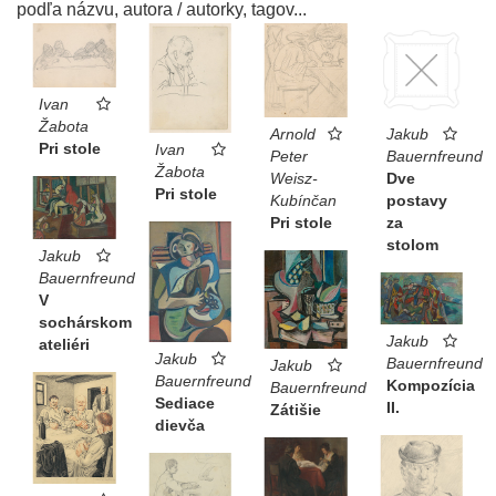
podľa názvu, autora / autorky, tagov...
Ivan
Žabota
Jakub
Arnold
Pri stole
Ivan
Bauernfreund
Peter
Žabota
Dve
Weisz-
Pri stole
postavy
Kubínčan
za
Pri stole
stolom
Jakub
Bauernfreund
V
sochárskom
Jakub
ateliéri
Jakub
Bauernfreund
Jakub
Bauernfreund
Kompozícia
Bauernfreund
Sediace
II.
Zátišie
dievča