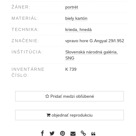
ŽÁNER:
portrét
MATERIÁL:
biely kartón
TECHNIKA:
krieda, hnedá
ZNAČENIE:
vpravo hore G.Angyal 29/I.952
INŠTITÚCIA:
Slovenská národná galéria,
SNG
INVENTÁRNE
K 739
ČÍSLO:
Pridať medzi obľúbené
objednať reprodukciu