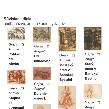
Súvisiace diela
podľa názvu, autora / autorky, tagov...
Gejza
Gejza
Angyal
Angyal
Gejza
Pohľad
Gejza
Od
Angyal
od
Angyal
mincovne
Starý
zámku
Mestský
most v
hrad v
Banskej
Banskej
Bystrici
Bystrici
Gejza
Gejza
Angyal
Angyal
Dojenie
Krajina
oviec I.
Gejza
so
Angyal
stromami