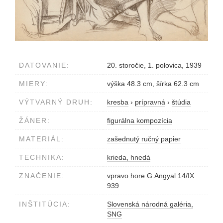
DATOVANIE:
20. storočie, 1. polovica, 1939
MIERY:
výška 48.3 cm, šírka 62.3 cm
VÝTVARNÝ DRUH:
kresba
›
prípravná
›
štúdia
ŽÁNER:
figurálna kompozícia
MATERIÁL:
zašednutý ručný papier
TECHNIKA:
krieda, hnedá
ZNAČENIE:
vpravo hore G.Angyal 14/IX
939
INŠTITÚCIA:
Slovenská národná galéria,
SNG