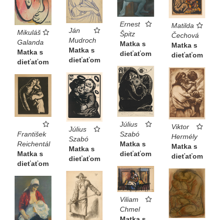
Ernest
Matilda
Ján
Mikuláš
Špitz
Čechová
Mudroch
Galanda
Matka s
Matka s
Matka s
Matka s
dieťaťom
dieťaťom
dieťaťom
dieťaťom
Július
Viktor
Július
František
Szabó
Hermély
Szabó
Reichentál
Matka s
Matka s
Matka s
Matka s
dieťaťom
dieťaťom
dieťaťom
dieťaťom
Viliam
Chmel
Matka s