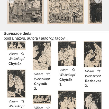
Súvisiace diela
podľa názvu, autora / autorky, tagov...
Viliam
Weisskopf
Chytrák
Viliam
Viliam
Viliam
Weisskopf
Weisskopf
Weisskopf
Chytrák
Rozhovor
Chytrák
3.
2.
2.
Viliam
Weisskopf
Viliam