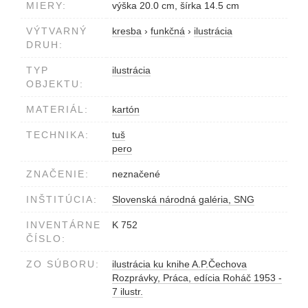
MIERY:
výška 20.0 cm, šírka 14.5 cm
VÝTVARNÝ
kresba
›
funkčná
›
ilustrácia
DRUH:
TYP
ilustrácia
OBJEKTU:
MATERIÁL:
kartón
TECHNIKA:
tuš
pero
ZNAČENIE:
neznačené
INŠTITÚCIA:
Slovenská národná galéria, SNG
INVENTÁRNE
K 752
ČÍSLO:
ZO SÚBORU:
ilustrácia ku knihe A.P.Čechova
Rozprávky, Práca, edícia Roháč 1953 -
7 ilustr.