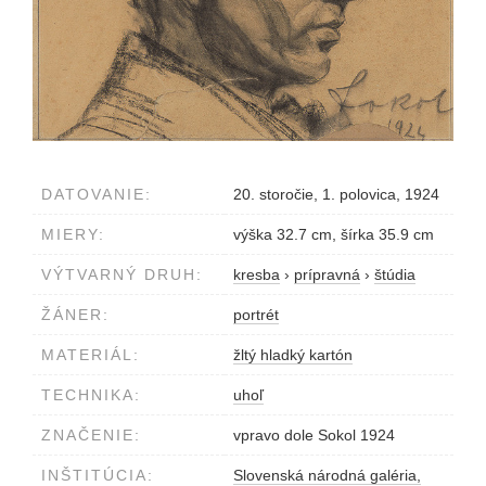
DATOVANIE:
20. storočie, 1. polovica, 1924
MIERY:
výška 32.7 cm, šírka 35.9 cm
VÝTVARNÝ DRUH:
kresba
›
prípravná
›
štúdia
ŽÁNER:
portrét
MATERIÁL:
žltý hladký kartón
TECHNIKA:
uhoľ
ZNAČENIE:
vpravo dole Sokol 1924
INŠTITÚCIA:
Slovenská národná galéria,