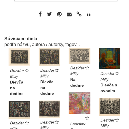
Súvisiace diela
podľa názvu, autora / autorky, tagov...
Dezider
Dezider
Dezider
Dezider
Milly
Milly
Milly
Milly
Na
Dievča
Dievča
Dievča s
dedine
na
na
ovocím
dedine
dedine
Dezider
Dezider
Dezider
Ladislav
Milly
Milly
Milly