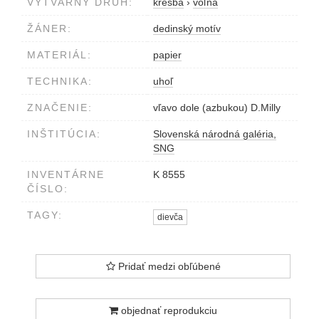
VÝTVARNÝ DRUH:
kresba
›
voľná
ŽÁNER:
dedinský motív
MATERIÁL:
papier
TECHNIKA:
uhoľ
ZNAČENIE:
vľavo dole (azbukou) D.Milly
INŠTITÚCIA:
Slovenská národná galéria,
SNG
INVENTÁRNE
K 8555
ČÍSLO:
TAGY:
dievča
Pridať medzi obľúbené
objednať reprodukciu