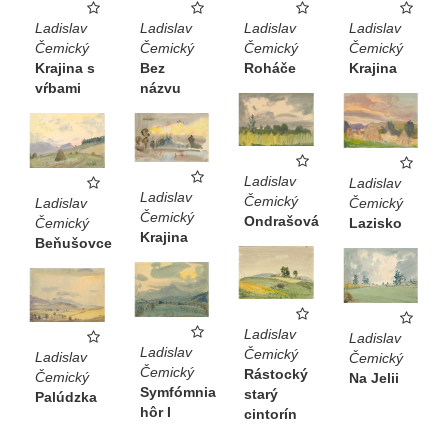
Ladislav
Ladislav
Ladislav
Ladislav
Čemický
Čemický
Čemický
Čemický
Bez
Krajina s
Roháče
Krajina
názvu
vŕbami
Ladislav
Ladislav
Ladislav
Čemický
Ladislav
Čemický
Čemický
Ondrašová
Čemický
Lazisko
Krajina
Beňušovce
Ladislav
Ladislav
Ladislav
Čemický
Ladislav
Čemický
Čemický
Rástocký
Čemický
Na Jelii
Symfómnia
starý
Palúdzka
hôr I
cintorín