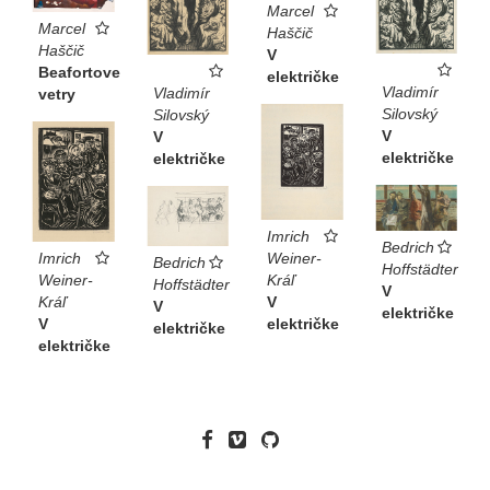
Marcel
Marcel
Haščič
Haščič
V
Beafortove
električke
Vladimír
Vladimír
vetry
Silovský
Silovský
V
V
električke
električke
Imrich
Bedrich
Weiner-
Imrich
Bedrich
Hoffstädter
Kráľ
Weiner-
Hoffstädter
V
V
Kráľ
V
električke
električke
V
električke
električke