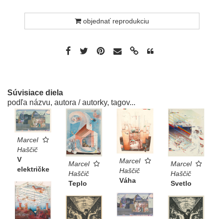
objednať reprodukciu
Súvisiace diela
podľa názvu, autora / autorky, tagov...
Marcel
Haščič
V
Marcel
Marcel
Marcel
električke
Haščič
Haščič
Haščič
Váha
Svetlo
Teplo