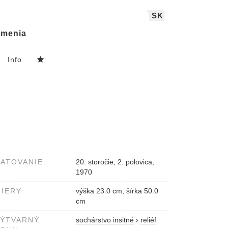
SK
menia
Info
ATOVANIE:
20. storočie, 2. polovica,
1970
IERY:
výška 23.0 cm, šírka 50.0
cm
VÝTVARNÝ
sochárstvo insitné
›
reliéf