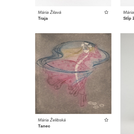
Mária Žilavá
Mária
Traja
Stĺp 
Mária Želibská
Tanec