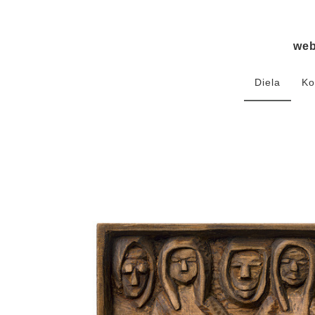
we
Diela
Ko