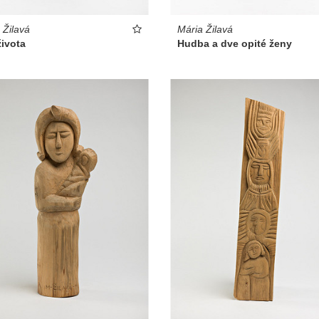
 Žilavá
Mária Žilavá
života
Hudba a dve opité ženy