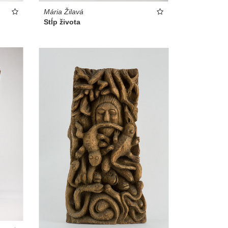
Mária Žilavá
Stĺp života