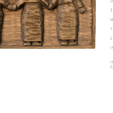
D
Ž
M
T
Z
I
I
Č