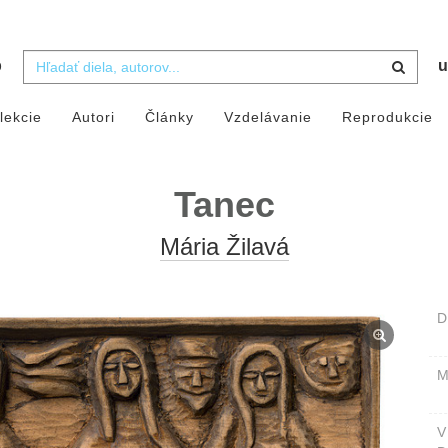
b
u
lekcie
Autori
Články
Vzdelávanie
Reprodukcie
Tanec
Mária Žilavá
D
M