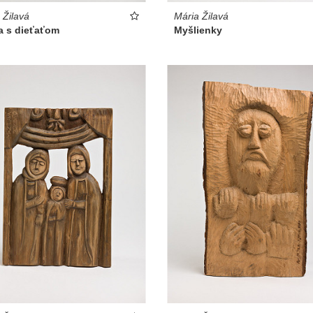
 Žilavá
Mária Žilavá
a s dieťaťom
Myšlienky