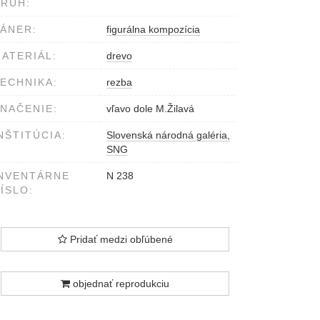
RUH:
ÁNER:
figurálna kompozícia
ATERIÁL:
drevo
ECHNIKA:
rezba
NAČENIE:
vľavo dole M.Žilavá
NŠTITÚCIA:
Slovenská národná galéria,
SNG
NVENTÁRNE
N 238
ÍSLO:
Pridať medzi obľúbené
objednať reprodukciu