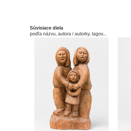
Súvisiace diela
podľa názvu, autora / autorky, tagov...