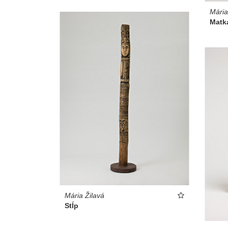
Mária
Matk
Mária Žilavá
Stĺp