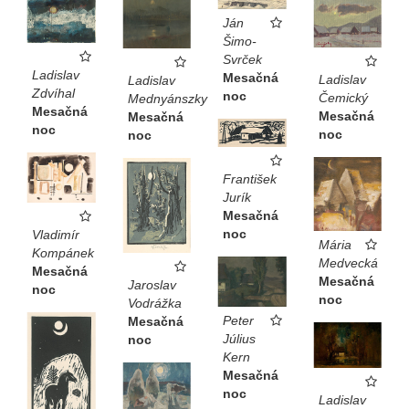
Ján
Šimo-
Svrček
Ladislav
Mesačná
Ladislav
Ladislav
Zdvíhal
noc
Čemický
Mednyánszky
Mesačná
Mesačná
Mesačná
noc
noc
noc
František
Jurík
Mesačná
noc
Vladimír
Mária
Kompánek
Medvecká
Mesačná
Mesačná
Jaroslav
noc
noc
Vodrážka
Peter
Mesačná
Július
noc
Kern
Mesačná
noc
Ladislav