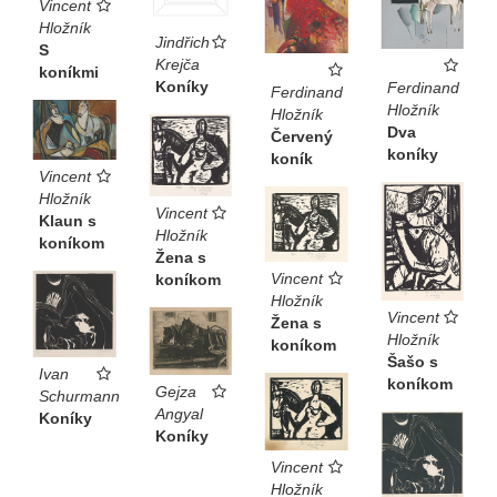
Vincent
Hložník
Jindřich
S
Krejča
koníkmi
Koníky
Ferdinand
Ferdinand
Hložník
Hložník
Dva
Červený
koníky
koník
Vincent
Hložník
Vincent
Klaun s
Hložník
koníkom
Žena s
Vincent
koníkom
Hložník
Vincent
Žena s
Hložník
koníkom
Šašo s
Ivan
koníkom
Gejza
Schurmann
Angyal
Koníky
Koníky
Vincent
Hložník