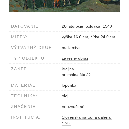
DATOVANIE:
20. storočie, polovica, 1949
MIERY:
výška 16.6 cm, šírka 24.0 cm
VÝTVARNÝ DRUH:
maliarstvo
TYP OBJEKTU:
závesný obraz
ŽÁNER:
krajina
animálna štafáž
MATERIÁL:
lepenka
TECHNIKA:
olej
ZNAČENIE:
neoznačené
INŠTITÚCIA:
Slovenská národná galéria,
SNG