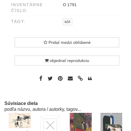
INVENTÁRNE
O 1791
ČÍSLO:
TAGY:
kôň
Pridať medzi obľúbené
objednať reprodukciu
Súvisiace diela
podľa názvu, autora / autorky, tagov...