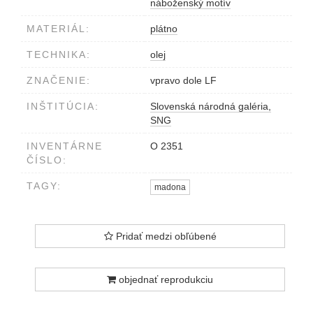
náboženský motív
MATERIÁL:
plátno
TECHNIKA:
olej
ZNAČENIE:
vpravo dole LF
INŠTITÚCIA:
Slovenská národná galéria,
SNG
INVENTÁRNE
O 2351
ČÍSLO:
TAGY:
madona
Pridať medzi obľúbené
objednať reprodukciu