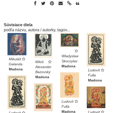
Súvisiace diela
podľa názvu, autora / autorky, tagov...
Wladyslaw
Mikuláš
Skoczylas
Miloš
Galanda
Madona
Alexander
Madona
Ľudovít
Bazovský
Fulla
Madona
Madona
Ľudovít
Fulla
Madona
Ľudovít
Ľudovít