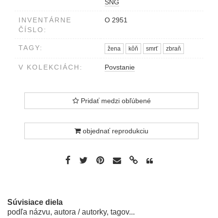
SNG
INVENTÁRNE
O 2951
ČÍSLO:
TAGY:
žena
kôň
smrť
zbraň
V KOLEKCIÁCH:
Povstanie
Pridať medzi obľúbené
objednať reprodukciu
Súvisiace diela
podľa názvu, autora / autorky, tagov...