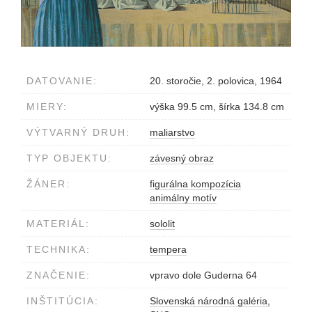
DATOVANIE:
20. storočie, 2. polovica, 1964
MIERY:
výška 99.5 cm, šírka 134.8 cm
VÝTVARNÝ DRUH:
maliarstvo
TYP OBJEKTU:
závesný obraz
ŽÁNER:
figurálna kompozícia
animálny motív
MATERIÁL:
sololit
TECHNIKA:
tempera
ZNAČENIE:
vpravo dole Guderna 64
INŠTITÚCIA:
Slovenská národná galéria,