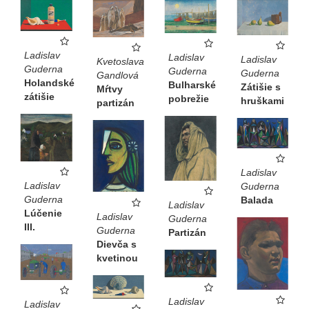
Ladislav
Ladislav
Ladislav
Kvetoslava
Guderna
Guderna
Guderna
Gandlová
Holandské
Bulharské
Zátišie s
Mŕtvy
zátišie
pobrežie
hruškami
partizán
Ladislav
Ladislav
Guderna
Guderna
Balada
Ladislav
Lúčenie
Ladislav
Guderna
III.
Guderna
Partizán
Dievča s
kvetinou
Ladislav
Ladislav