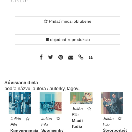
ČÍSLO:
Pridať medzi obľúbené
objednať reprodukciu
Súvisiace diela
podľa názvu, autora / autorky, tagov...
Julián
Filo
Julián
Julián
Julián
Mladí
Filo
Filo
Filo
ľudia
Štvorportrét
Spomienky
Konvergencia