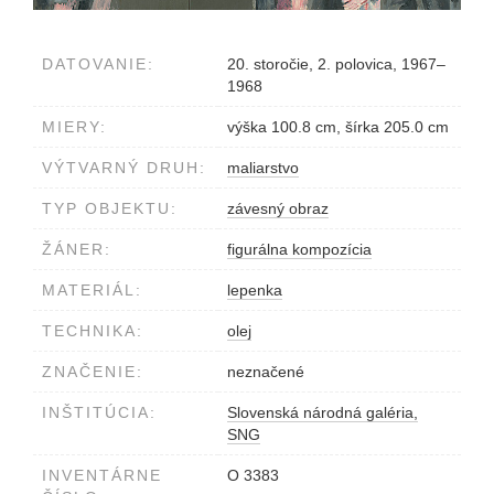
DATOVANIE:
20. storočie, 2. polovica, 1967–
1968
MIERY:
výška 100.8 cm, šírka 205.0 cm
VÝTVARNÝ DRUH:
maliarstvo
TYP OBJEKTU:
závesný obraz
ŽÁNER:
figurálna kompozícia
MATERIÁL:
lepenka
TECHNIKA:
olej
ZNAČENIE:
neznačené
INŠTITÚCIA:
Slovenská národná galéria,
SNG
INVENTÁRNE
O 3383