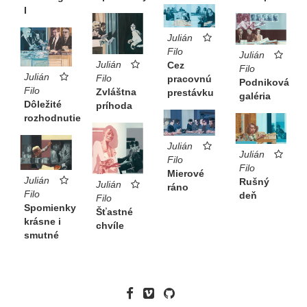
I
Julián
Filo
Julián
Julián
Cez
Filo
Julián
Filo
pracovnú
Podniková
Filo
Zvláštna
prestávku
galéria
Dôležité
príhoda
rozhodnutie
Julián
Julián
Filo
Filo
Mierové
Julián
Rušný
Julián
ráno
Filo
deň
Filo
Spomienky
Šťastné
krásne i
chvíle
smutné