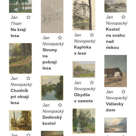
Jan
Ján
Novopacký
Thain
Kostol
Na kraji
Jan
na svahu
lesa
Jan
Novopacký
nad
Novopacký
Kaplnka
riekou
Stromy
v lese
na
pokraji
lesa
Jan
Jan
Novopacký
Novopacký
Chodník
Jan
Obydlie
pri okraji
Novopacký
v samote
lesa
Vidiecky
Jan
dom
Novopacký
Dedinský
kostol
Jan