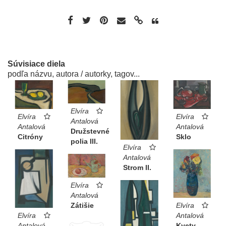
Súvisiace diela
podľa názvu, autora / autorky, tagov...
Elvíra
Elvíra
Elvíra
Antalová
Antalová
Antalová
Družstevné
Citróny
Sklo
polia III.
Elvíra
Antalová
Strom II.
Elvíra
Antalová
Zátišie
Elvíra
Elvíra
Antalová
Antalová
Kvety