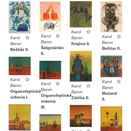
Karol
Karol
Karol
Karol
Baron
Baron
Baron
Baron
Krajina II.
Šalgotárián
Beštiar II.
Beštiár II.
II.
Karol
Karol
Karol
Baron
Karol
Baron
Baron
Organoleptické
Baron
Mutanti
Organoleptické
videnia I.
Zátišia II.
II.
videnia
III.