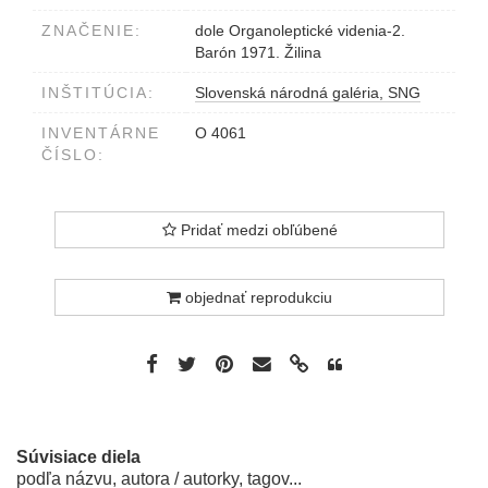
ZNAČENIE:
dole Organoleptické videnia-2.
Barón 1971. Žilina
INŠTITÚCIA:
Slovenská národná galéria, SNG
INVENTÁRNE
O 4061
ČÍSLO:
Pridať medzi obľúbené
objednať reprodukciu
Súvisiace diela
podľa názvu, autora / autorky, tagov...