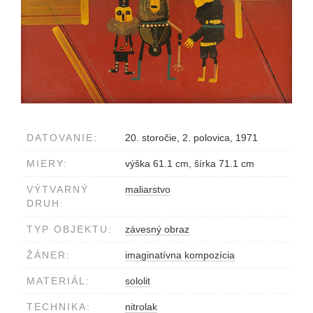
DATOVANIE:
20. storočie, 2. polovica, 1971
MIERY:
výška 61.1 cm, šírka 71.1 cm
VÝTVARNÝ
maliarstvo
DRUH:
TYP OBJEKTU:
závesný obraz
ŽÁNER:
imaginatívna kompozícia
MATERIÁL:
sololit
TECHNIKA:
nitrolak