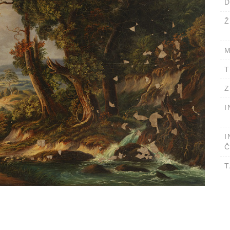
D
Ž
M
T
Z
I
I
Č
T