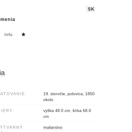
SK
menia
Info
ia
ATOVANIE:
19. storočie, polovica, 1850
okolo
IERY:
výška 48.0 cm, šírka 68.0
cm
VÝTVARNÝ
maliarstvo