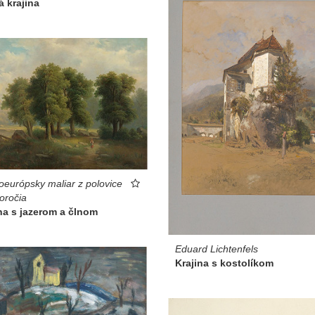
 krajina
oeurópsky maliar z polovice
toročia
na s jazerom a člnom
Eduard Lichtenfels
Krajina s kostolíkom