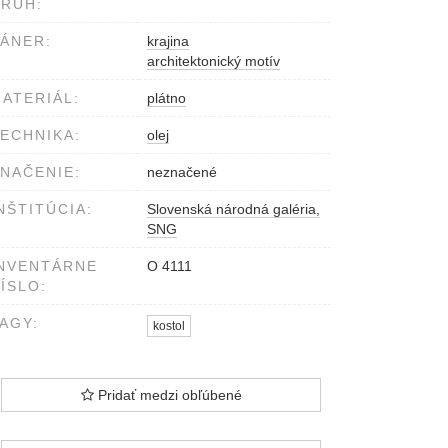
RUH:
ÁNER:
krajina
architektonický motív
ATERIÁL:
plátno
ECHNIKA:
olej
NAČENIE:
neznačené
NŠTITÚCIA:
Slovenská národná galéria,
SNG
NVENTÁRNE
O 4111
ÍSLO:
AGY:
kostol
Pridať medzi obľúbené