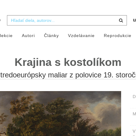
b
u
lekcie
Autori
Články
Vzdelávanie
Reprodukcie
Krajina s kostolíkom
tredoeurópsky maliar z polovice 19. storoč
D
M