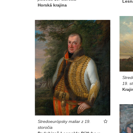
Lesná
Horská krajina
Stred
19. s
Kraji
Stredoeurópsky maliar z 19.
storočia