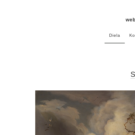
we
Diela
Ko
S