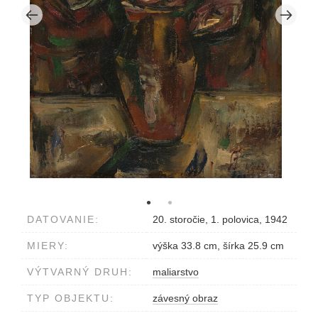
DATOVANIE:
20. storočie, 1. polovica, 1942
MIERY:
výška 33.8 cm, šírka 25.9 cm
VÝTVARNÝ DRUH:
maliarstvo
TYP OBJEKTU:
závesný obraz