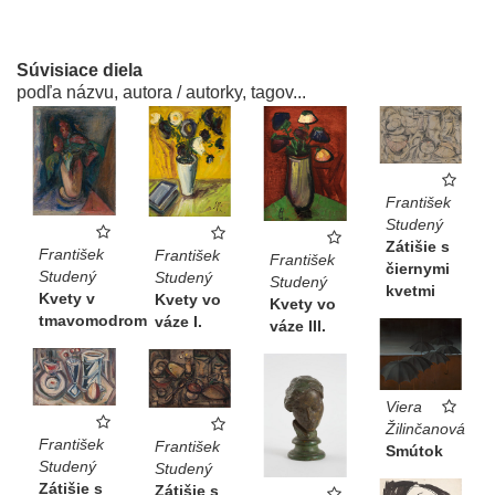
Súvisiace diela
podľa názvu, autora / autorky, tagov...
František
Studený
Zátišie s
František
František
František
čiernymi
Studený
Studený
Studený
kvetmi
Kvety v
Kvety vo
Kvety vo
tmavomodrom
váze I.
váze III.
Viera
Žilinčanová
František
František
Smútok
Studený
Studený
Zátišie s
Zátišie s