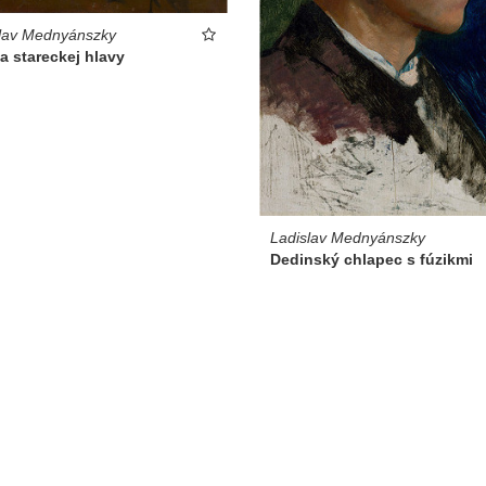
lav Mednyánszky
a stareckej hlavy
Ladislav Mednyánszky
Dedinský chlapec s fúzikmi