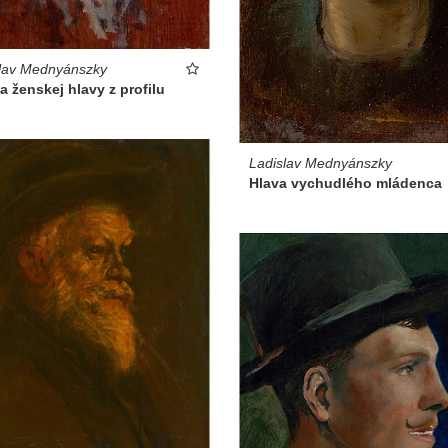
lav Mednyánszky
a ženskej hlavy z profilu
Ladislav Mednyánszky
Hlava vychudlého mládenca