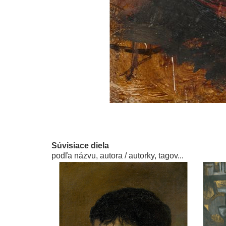
Súvisiace diela
podľa názvu, autora / autorky, tagov...