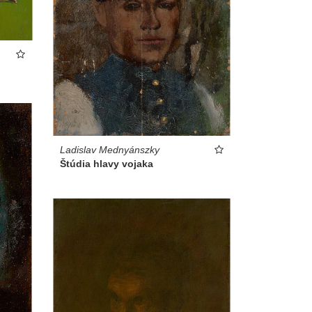
Ladislav Mednyánszky
Štúdia hlavy vojaka