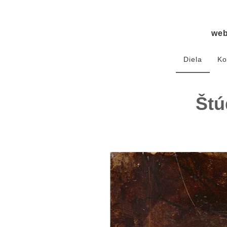
we
Diela
Ko
Štú