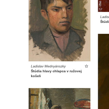
Ladis
Štúdi
Ladislav Mednyánszky
Štúdia hlavy chlapca v ružovej
košeli