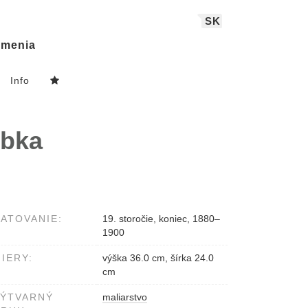
SK
menia
Info
obka
ATOVANIE:
19. storočie, koniec, 1880–
1900
IERY:
výška 36.0 cm, šírka 24.0
cm
VÝTVARNÝ
maliarstvo