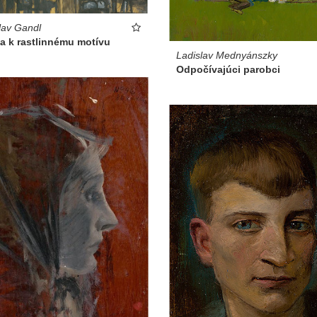
lav Gandl
a k rastlinnému motívu
Ladislav Mednyánszky
Odpočívajúci parobci