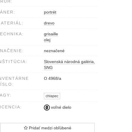
RUH:
ÁNER:
portrét
ATERIÁL:
drevo
ECHNIKA:
grisaille
olej
NAČENIE:
neznačené
NŠTITÚCIA:
Slovenská národná galéria,
SNG
NVENTÁRNE
O 4968/a
ÍSLO:
AGY:
chlapec
ICENCIA:
voľné dielo
Pridať medzi obľúbené