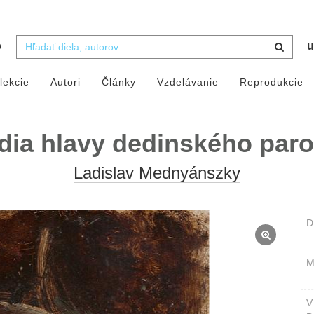
b
u
lekcie
Autori
Články
Vzdelávanie
Reprodukcie
dia hlavy dedinského par
Ladislav Mednyánszky
D
M