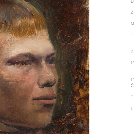
D
Ž
M
T
Z
I
I
Č
T
L