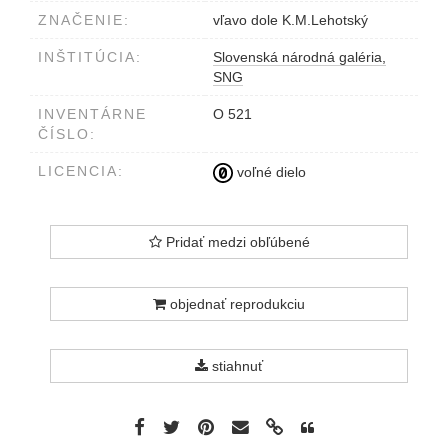
ZNAČENIE:
vľavo dole K.M.Lehotský
INŠTITÚCIA:
Slovenská národná galéria,
SNG
INVENTÁRNE
O 521
ČÍSLO:
LICENCIA:
voľné dielo
Pridať medzi obľúbené
objednať reprodukciu
stiahnuť