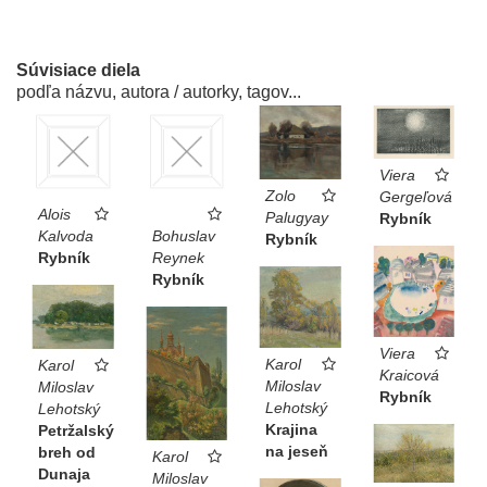
Súvisiace diela
podľa názvu, autora / autorky, tagov...
Viera
Zolo
Gergeľová
Alois
Palugyay
Rybník
Kalvoda
Bohuslav
Rybník
Rybník
Reynek
Rybník
Viera
Karol
Karol
Kraicová
Miloslav
Miloslav
Rybník
Lehotský
Lehotský
Krajina
Petržalský
na jeseň
breh od
Karol
Dunaja
Miloslav