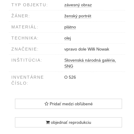
TYP OBJEKTU:
závesný obraz
ŽÁNER:
ženský portrét
MATERIÁL:
plátno
TECHNIKA:
olej
ZNAČENIE:
vpravo dole Willi Nowak
INŠTITÚCIA:
Slovenská národná galéria,
SNG
INVENTÁRNE
O 526
ČÍSLO:
Pridať medzi obľúbené
objednať reprodukciu