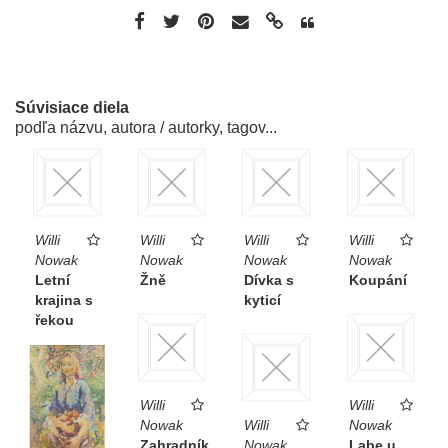
Súvisiace diela
podľa názvu, autora / autorky, tagov...
Willi
Willi
Willi
Willi
Nowak
Nowak
Nowak
Nowak
Letní
Žně
Dívka s
Koupání
krajina s
kyticí
řekou
Willi
Willi
Nowak
Willi
Nowak
Zahradník
Nowak
Labe u