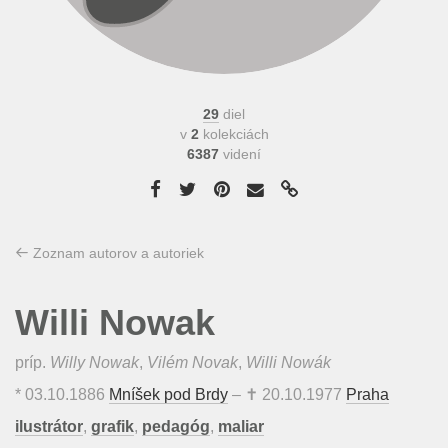
29
diel
v
2
kolekciách
6387
videní
Zoznam autorov a autoriek
Willi Nowak
príp.
Willy Nowak
,
Vilém Novak
,
Willi Nowák
*
03.10.1886
Mníšek pod Brdy
– ✝
20.10.1977
Praha
ilustrátor
,
grafik
,
pedagóg
,
maliar