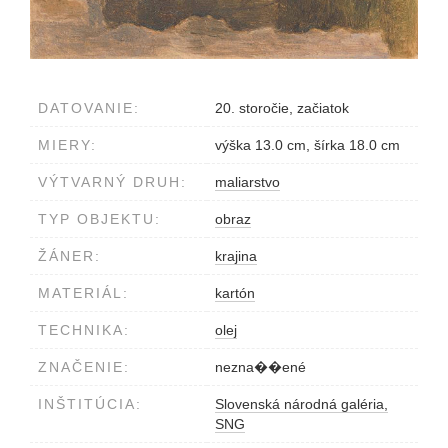
DATOVANIE:
20. storočie, začiatok
MIERY:
výška 13.0 cm, šírka 18.0 cm
VÝTVARNÝ DRUH:
maliarstvo
TYP OBJEKTU:
obraz
ŽÁNER:
krajina
MATERIÁL:
kartón
TECHNIKA:
olej
ZNAČENIE:
nezna��ené
INŠTITÚCIA:
Slovenská národná galéria,
SNG