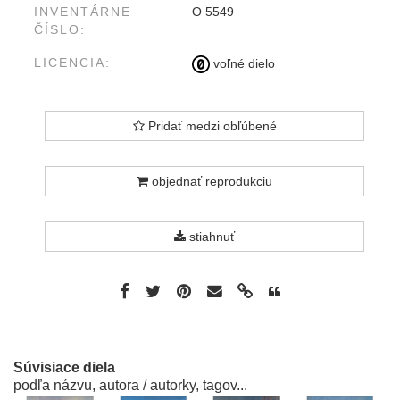
INVENTÁRNE
O 5549
ČÍSLO:
LICENCIA:
voľné dielo
Pridať medzi obľúbené
objednať reprodukciu
stiahnuť
Súvisiace diela
podľa názvu, autora / autorky, tagov...