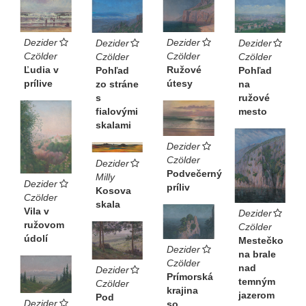
Dezider
Dezider
Dezider
Dezider
Czölder
Czölder
Czölder
Czölder
Ružové
Ľudia v
Pohľad
Pohľad
útesy
prílive
zo stráne
na
s
ružové
fialovými
mesto
skalami
Dezider
Czölder
Dezider
Podvečerný
Milly
Dezider
príliv
Kosova
Czölder
skala
Vila v
Dezider
ružovom
Czölder
údolí
Mestečko
Dezider
na brale
Czölder
nad
Dezider
Prímorská
temným
Czölder
krajina
jazerom
Pod
Dezider
so