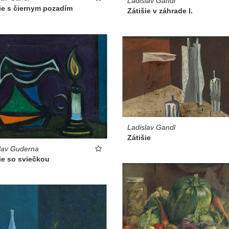
Ladislav Gandl
ie s čiernym pozadím
Zátišie v záhrade I.
Ladislav Gandl
Zátišie
lav Guderna
ie so sviečkou