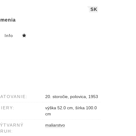
SK
menia
Info
ATOVANIE:
20. storočie, polovica, 1953
IERY:
výška 52.0 cm, šírka 100.0
cm
VÝTVARNÝ
maliarstvo
RUH: