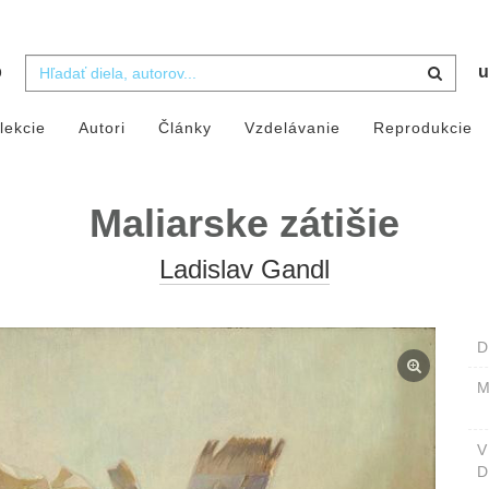
b
u
lekcie
Autori
Články
Vzdelávanie
Reprodukcie
Maliarske zátišie
Ladislav Gandl
D
M
D