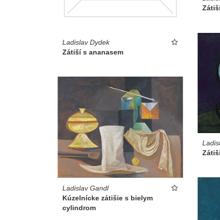
Zátiš
Ladislav Dydek
Zátiší s ananasem
Ladis
Zátiš
Ladislav Gandl
Kúzelnícke zátišie s bielym
cylindrom