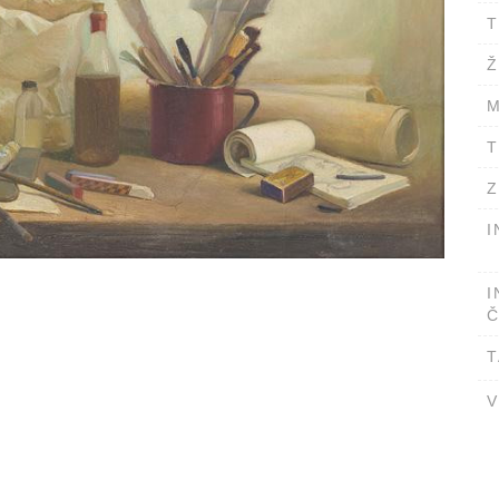
T
Ž
M
T
Z
I
I
Č
T
V