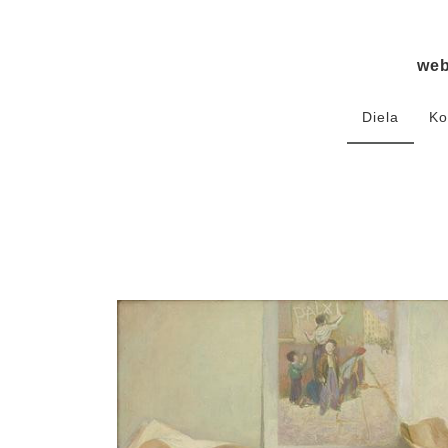
we
Diela
Ko