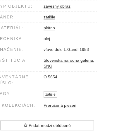
YP OBJEKTU:
závesný obraz
ÁNER:
zátišie
ATERIÁL:
plátno
ECHNIKA:
olej
NAČENIE:
vľavo dole L.Gandl 1953
NŠTITÚCIA:
Slovenská národná galéria,
SNG
NVENTÁRNE
O 5654
ÍSLO:
AGY:
zátišie
 KOLEKCIÁCH:
Prerušená pieseň
Pridať medzi obľúbené