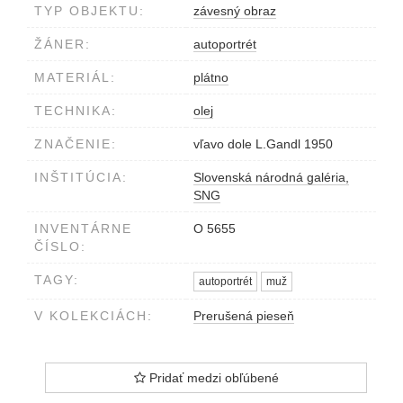
TYP OBJEKTU:
závesný obraz
ŽÁNER:
autoportrét
MATERIÁL:
plátno
TECHNIKA:
olej
ZNAČENIE:
vľavo dole L.Gandl 1950
INŠTITÚCIA:
Slovenská národná galéria,
SNG
INVENTÁRNE
O 5655
ČÍSLO:
TAGY:
autoportrét
muž
V KOLEKCIÁCH:
Prerušená pieseň
Pridať medzi obľúbené