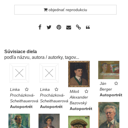
objednať reprodukciu
Súvisiace diela
podľa názvu, autora / autorky, tagov...
Ján
Berger
Linka
Linka
Miloš
Autoportrét
Procházková-
Procházková-
Alexander
Scheithauerová
Scheithauerová
Bazovský
Autoportrét
Autoportrét
Autoportrét