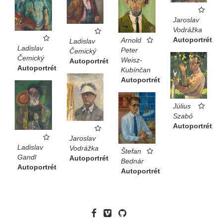
Jaroslav
Vodrážka
Autoportrét
Arnold
Ladislav
Ladislav
Peter
Čemický
Čemický
Weisz-
Autoportrét
Autoportrét
Kubínčan
Autoportrét
Július
Szabó
Autoportrét
Jaroslav
Ladislav
Vodrážka
Štefan
Gandl
Autoportrét
Bednár
Autoportrét
Autoportrét