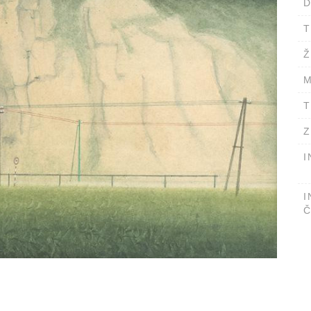
D
T
Ž
M
T
Z
I
I
Č