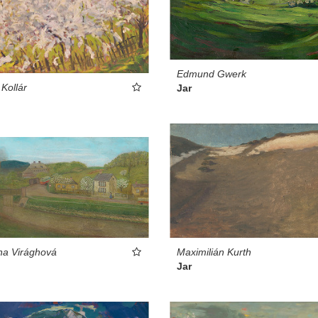
Edmund Gwerk
 Kollár
Jar
Maximilián Kurth
na Virághová
Jar