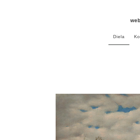
we
Diela
Ko