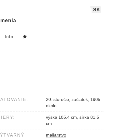
SK
menia
Info
ATOVANIE:
20. storočie, začiatok, 1905
okolo
IERY:
výška 105.4 cm, šírka 81.5
cm
VÝTVARNÝ
maliarstvo