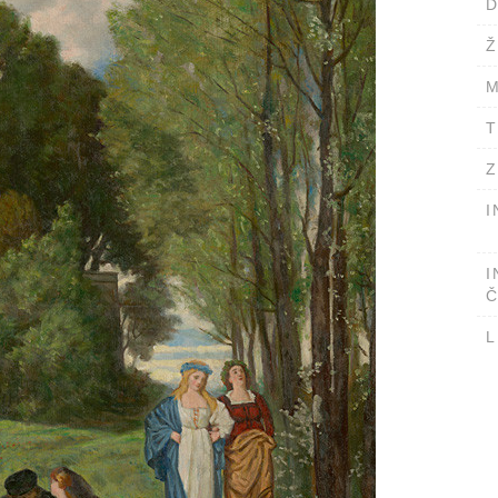
D
Ž
M
T
Z
I
I
Č
L