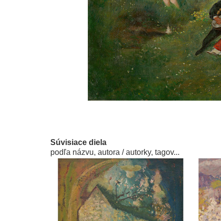
Súvisiace diela
podľa názvu, autora / autorky, tagov...