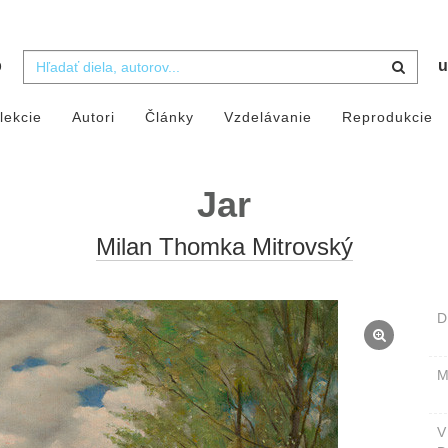
b
u
lekcie
Autori
Články
Vzdelávanie
Reprodukcie
Jar
Milan Thomka Mitrovský
D
M