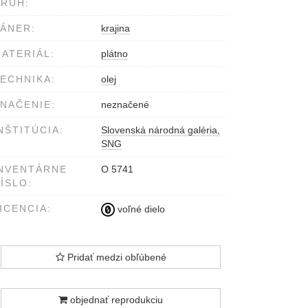
RUH:
ÁNER:
krajina
ATERIÁL:
plátno
ECHNIKA:
olej
NAČENIE:
neznačené
NŠTITÚCIA:
Slovenská národná galéria,
SNG
NVENTÁRNE
O 5741
ÍSLO:
ICENCIA:
voľné dielo
Pridať medzi obľúbené
objednať reprodukciu