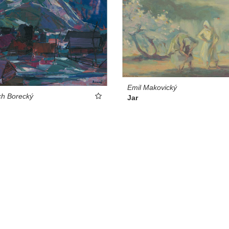
Emil Makovický
ch Borecký
Jar