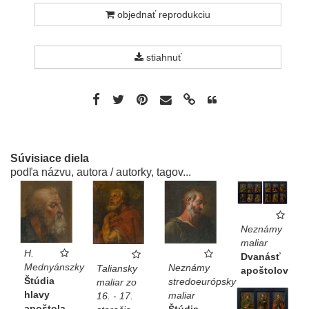
objednať reprodukciu
stiahnuť
Súvisiace diela
podľa názvu, autora / autorky, tagov...
Neznámy
maliar
H.
Dvanásť
Mednyánszky
Neznámy
Taliansky
apoštolov
Štúdia
stredoeurópsky
maliar zo
hlavy
maliar
16. - 17.
apoštola