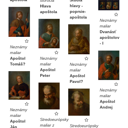
Štúdia
storočia
hlavy -
Hlava
poprsie-
apoštola
apoštola
Neznámy
maliar
Dvanásť
apoštolov
- I
Neznámy
maliar
Neznámy
Apoštol
maliar
Tomáš?
Neznámy
Apoštol
maliar
Peter
Apoštol
Pavol?
Neznámy
maliar
Apoštol
Andrej
Neznámy
maliar
Stredoeurópsky
Apoštol
maliar z
Stredoeurópsky
Ján