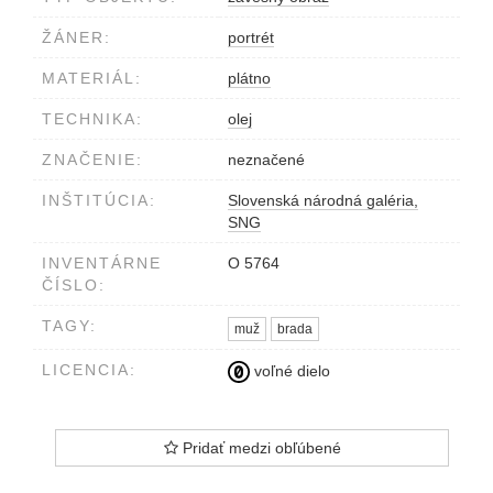
ŽÁNER:
portrét
MATERIÁL:
plátno
TECHNIKA:
olej
ZNAČENIE:
neznačené
INŠTITÚCIA:
Slovenská národná galéria,
SNG
INVENTÁRNE
O 5764
ČÍSLO:
TAGY:
muž
brada
LICENCIA:
voľné dielo
Pridať medzi obľúbené