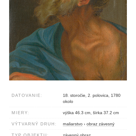
DATOVANIE:
18. storočie, 2. polovica, 1780
okolo
MIERY:
výška 46.3 cm, šírka 37.2 cm
VÝTVARNÝ DRUH:
maliarstvo
›
obraz závesný
TYP OBJEKTU:
závesný obraz