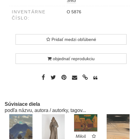
SNG
INVENTÁRNE
O 5876
ČÍSLO:
Pridať medzi obľúbené
objednať reprodukciu
Súvisiace diela
podľa názvu, autora / autorky, tagov...
Miloš