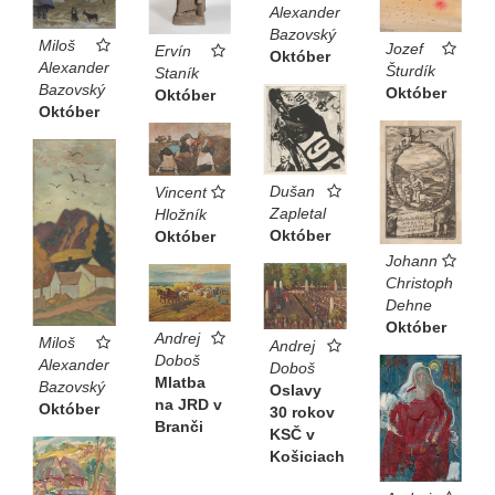
Alexander
Bazovský
Miloš
Jozef
Ervín
Október
Alexander
Šturdík
Staník
Bazovský
Október
Október
Október
Dušan
Vincent
Zapletal
Hložník
Október
Október
Johann
Christoph
Dehne
Október
Andrej
Miloš
Andrej
Doboš
Alexander
Doboš
Mlatba
Bazovský
Oslavy
na JRD v
Október
30 rokov
Branči
KSČ v
Košiciach