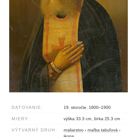
DATOVANIE:
19. storočie, 1800–1900
MIERY:
výška 33.3 cm, šírka 25.3 cm
VÝTVARNÝ DRUH:
maliarstvo
›
maľba tabuľová
›
ikona