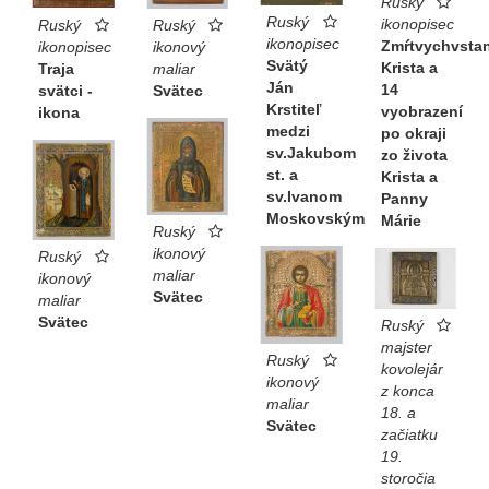
Ruský
Ruský
ikonopisec
Ruský
Ruský
ikonopisec
Zmŕtvychvstan
ikonopisec
ikonový
Svätý
Krista a
Traja
maliar
Ján
14
svätci -
Svätec
Krstiteľ
vyobrazení
ikona
medzi
po okraji
sv.Jakubom
zo života
st. a
Krista a
sv.Ivanom
Panny
Moskovským
Márie
Ruský
ikonový
Ruský
maliar
ikonový
Svätec
maliar
Svätec
Ruský
majster
Ruský
kovolejár
ikonový
z konca
maliar
18. a
Svätec
začiatku
19.
storočia