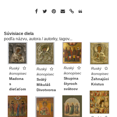
Súvisiace diela
podľa názvu, autora / autorky, tagov...
Ruský
Ruský
Ruský
Ruský
ikonopisec
ikonopisec
ikonopisec
ikonopisec
Skupina
Madona
Žehnajúci
Svätý
štyroch
s
Kristus
Mikuláš
svätcov
dieťaťom
Divotvorca