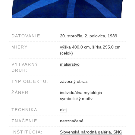
DATOVANIE:
20. storočie, 2. polovica, 1989
MIERY:
výška 400.0 cm, šírka 295.0 cm
(celok)
VÝTVARNÝ
maliarstvo
DRUH:
TYP OBJEKTU:
závesný obraz
ŽÁNER:
individuálna mytológia
symbolický motív
TECHNIKA:
olej
ZNAČENIE:
neoznačené
INŠTITÚCIA:
Slovenská národná galéria, SNG