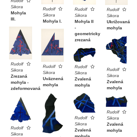
Rudolf
Sikora
Rudolf
Rudolf
Rudolf
Mohyla
Sikora
Sikora
Sikora
III.
Mohyla I.
Mohyla II
Ukrižovaná
-
mohyla
geometricky
zrezaná
Rudolf
Rudolf
Rudolf
Rudolf
Sikora
Sikora
Sikora
Sikora
Zrezaná
Uväznená
Zvalená
Zvalená
mohyla -
mohyla
mohyla
mohyla
zdeformovaná
Rudolf
Rudolf
Sikora
Sikora
Zvalená
Rudolf
Zvalená
mohyla
Sikora
mohyla