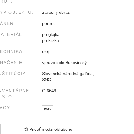
RUH:
YP OBJEKTU:
závesný obraz
ÁNER:
portrét
ATERIÁL:
preglejka
překližka
ECHNIKA:
olej
NAČENIE:
vpravo dole Bukovinský
NŠTITÚCIA:
Slovenská národná galéria,
SNG
NVENTÁRNE
O 6649
ÍSLO:
AGY:
pery
Pridať medzi obľúbené