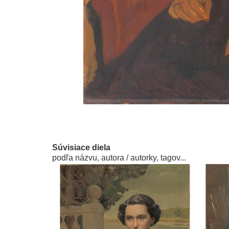
Súvisiace diela
podľa názvu, autora / autorky, tagov...