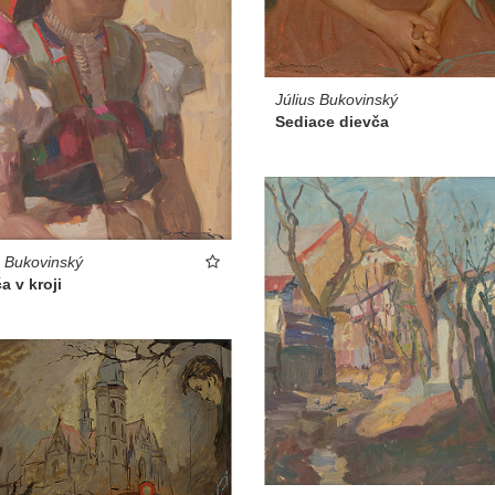
Július Bukovinský
Sediace dievča
s Bukovinský
a v kroji