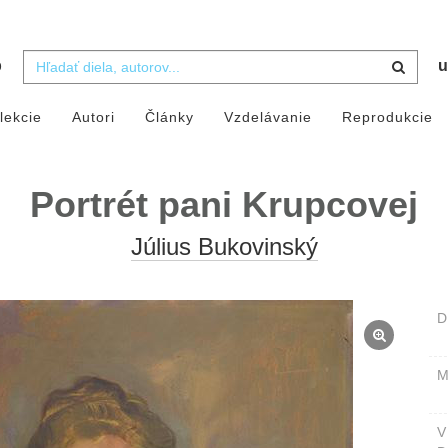
b
u
lekcie
Autori
Články
Vzdelávanie
Reprodukcie
Portrét pani Krupcovej
Július Bukovinský
D
M