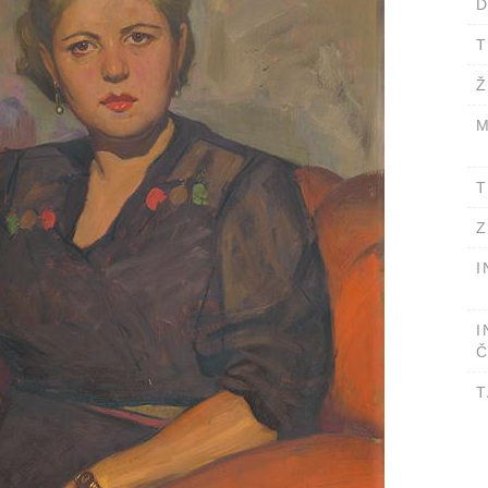
D
T
Ž
M
T
Z
I
I
Č
T