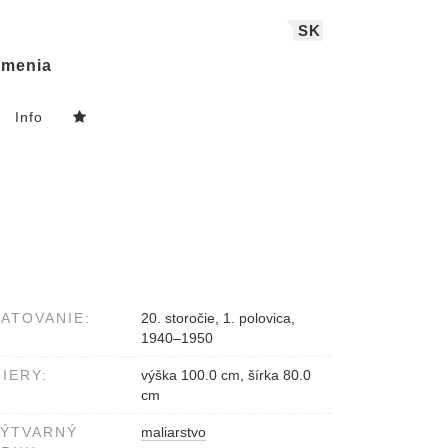
SK
menia
Info
ATOVANIE:
20. storočie, 1. polovica,
1940–1950
IERY:
výška 100.0 cm, šírka 80.0
cm
VÝTVARNÝ
maliarstvo