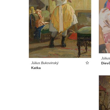
Júliu
Július Bukovinský
Dievč
Katka