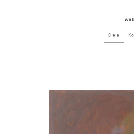
we
Diela
Ko