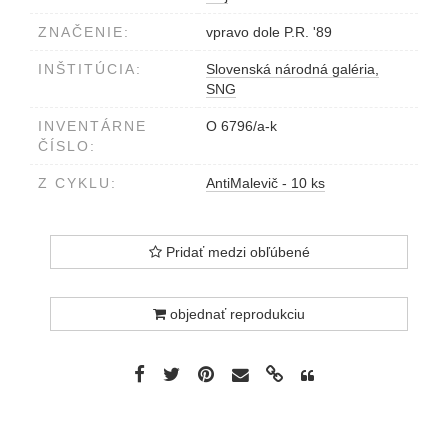
ZNAČENIE:
vpravo dole P.R. '89
INŠTITÚCIA:
Slovenská národná galéria,
SNG
INVENTÁRNE
O 6796/a-k
ČÍSLO:
Z CYKLU:
AntiMalevič - 10 ks
Pridať medzi obľúbené
objednať reprodukciu