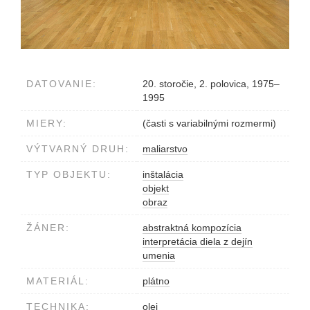
DATOVANIE:
20. storočie, 2. polovica, 1975–
1995
MIERY:
(časti s variabilnými rozmermi)
VÝTVARNÝ DRUH:
maliarstvo
TYP OBJEKTU:
inštalácia
objekt
obraz
ŽÁNER:
abstraktná kompozícia
interpretácia diela z dejín
umenia
MATERIÁL:
plátno
TECHNIKA:
olej